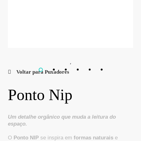
Voltar para Puxadores
Ponto Nip
Um detalhe orgânico que muda a leitura do
espaço.
O
Ponto NIP
se inspira em
formas naturais
e